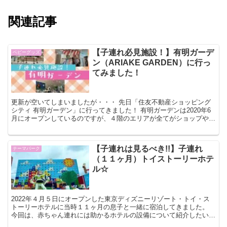
関連記事
【子連れ必見施設！】有明ガーデ
ベビーグッズ
ン（ARIAKE GARDEN）に行っ
てみました！
更新が空いてしまいましたが・・・ 先日「住友不動産ショッピング
シティ 有明ガーデン」に行ってきました！ 有明ガーデンは2020年6
月にオープンしているのですが、４階のエリアが全てがショップや遊
び場等がある【キッズ・生活サービスのフロ...
【子連れは見るべき!!】子連れ
テーマパーク
（１１ヶ月）トイストーリーホテ
ル☆
2022年４月５日にオープンした東京ディズニーリゾート・トイ・ス
トーリーホテルに当時１１ヶ月の息子と一緒に宿泊してきました。
今回は、赤ちゃん連れには助かるホテルの設備について紹介したいと
思います。