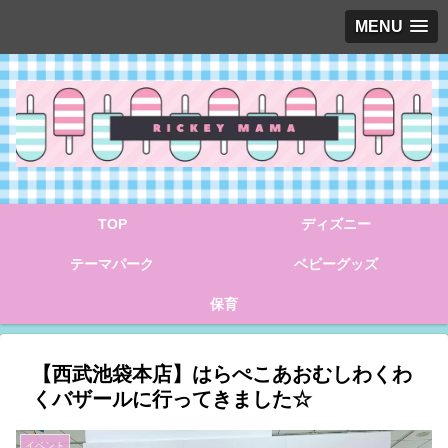
MENU
TOP
ディズニー
テーマパーク
ベビーグッズ
保育
【西武池袋本店】はらぺこあおむしわくわ
くバザールに行ってきました☆
イベント