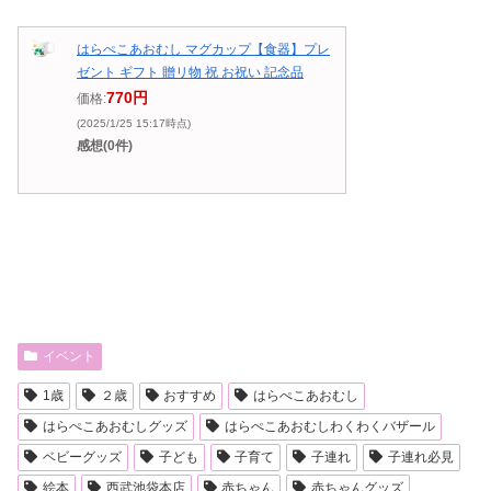
はらぺこあおむし マグカップ【食器】プレ
ゼント ギフト 贈リ物 祝 お祝い 記念品
770円
価格:
(2025/1/25 15:17時点)
感想(0件)
イベント
1歳
２歳
おすすめ
はらぺこあおむし
はらぺこあおむしグッズ
はらぺこあおむしわくわくバザール
ベビーグッズ
子ども
子育て
子連れ
子連れ必見
絵本
西武池袋本店
赤ちゃん
赤ちゃんグッズ