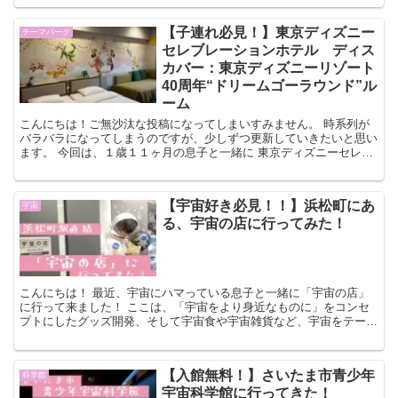
【子連れ必見！】東京ディズニー
テーマパーク
セレブレーションホテル ディス
カバー：東京ディズニーリゾート
40周年“ドリームゴーラウンド”ル
ーム
こんにちは！ご無沙汰な投稿になってしまいすみません。 時系列が
バラバラになってしまうのですが、少しずつ更新していきたいと思い
ます。 今回は、１歳１１ヶ月の息子と一緒に 東京ディズニーセレブ
レーションホテル（ディスカバー）に宿泊して...
【宇宙好き必見！！】浜松町にあ
宇宙
る、宇宙の店に行ってみた！
こんにちは！ 最近、宇宙にハマっている息子と一緒に「宇宙の店」
に行って来ました！ ここは、「宇宙をより身近なものに」をコンセ
プトにしたグッズ開発、そして宇宙食や宇宙雑貨など、宇宙をテーマ
にした様々なグッズを販売しているお店...
【入館無料！】さいたま市青少年
科学館
宇宙科学館に行ってきた！